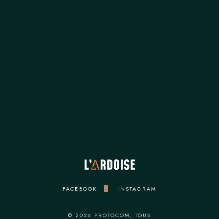
HORAIRES D'OUVERTURE
DEJEUNER
Lundi au Vendredi :12h -14h
DINER
Mardi Mercredi Jeudi: 19h – 22h
Vendredi – Samedi : 19h – 22h30
FACEBOOK
INSTAGRAM
© 2026
PROTOCOM
, TOUS