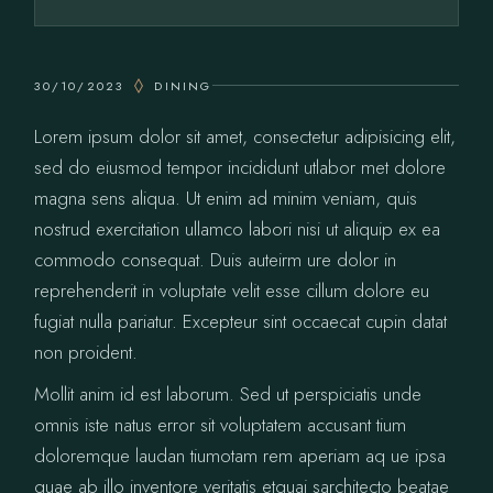
30/10/2023
DINING
Lorem ipsum dolor sit amet, consectetur adipisicing elit,
sed do eiusmod tempor incididunt utlabor met dolore
magna sens aliqua. Ut enim ad minim veniam, quis
nostrud exercitation ullamco labori nisi ut aliquip ex ea
commodo consequat. Duis auteirm ure dolor in
reprehenderit in voluptate velit esse cillum dolore eu
fugiat nulla pariatur. Excepteur sint occaecat cupin datat
non proident.
Mollit anim id est laborum. Sed ut perspiciatis unde
omnis iste natus error sit voluptatem accusant tium
doloremque laudan tiumotam rem aperiam aq ue ipsa
quae ab illo inventore veritatis etquai sarchitecto beatae